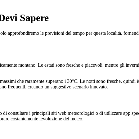
 Devi Sapere
icolo approfondiremo le previsioni del tempo per questa località, fornendo
picamente montano. Le estati sono fresche e piacevoli, mentre gli inverni
i massimi che raramente superano i 30°C. Le notti sono fresche, quindi 
sono frequenti, creando un suggestivo scenario innevato.
o di consultare i principali siti web meteorologici o di utilizzare app s
rare costantemente levoluzione del meteo.