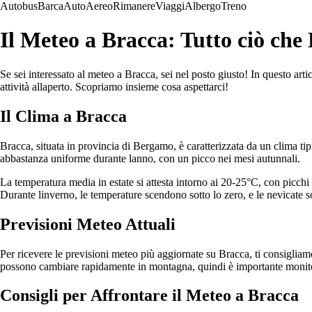
Autobus
Barca
Auto
Aereo
Rimanere
Viaggi
Albergo
Treno
Il Meteo a Bracca: Tutto ciò che
Se sei interessato al meteo a Bracca, sei nel posto giusto! In questo art
attività allaperto. Scopriamo insieme cosa aspettarci!
Il Clima a Bracca
Bracca, situata in provincia di Bergamo, è caratterizzata da un clima ti
abbastanza uniforme durante lanno, con un picco nei mesi autunnali.
La temperatura media in estate si attesta intorno ai 20-25°C, con picch
Durante linverno, le temperature scendono sotto lo zero, e le nevicate 
Previsioni Meteo Attuali
Per ricevere le previsioni meteo più aggiornate su Bracca, ti consigliam
possono cambiare rapidamente in montagna, quindi è importante monito
Consigli per Affrontare il Meteo a Bracca