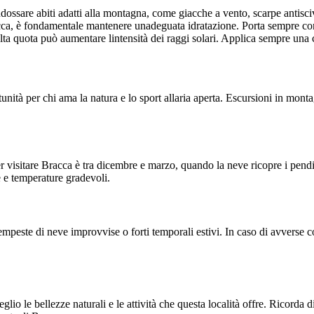
dossare abiti adatti alla montagna, come giacche a vento, scarpe antisciv
racca, è fondamentale mantenere unadeguata idratazione. Porta sempre con
ta quota può aumentare lintensità dei raggi solari. Applica sempre una cr
ità per chi ama la natura e lo sport allaria aperta. Escursioni in monta
per visitare Bracca è tra dicembre e marzo, quando la neve ricopre i pendi
e e temperature gradevoli.
peste di neve improvvise o forti temporali estivi. In caso di avverse co
o le bellezze naturali e le attività che questa località offre. Ricorda 