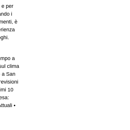
 e per
ando i
menti, è
erienza
oghi.
Tempo a
sul clima
o a San
revisioni
imi 10
esa:
ttuali
•