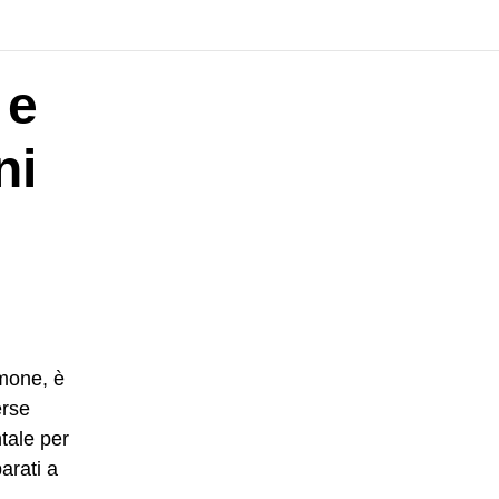
 e
ni
imone, è
erse
tale per
arati a