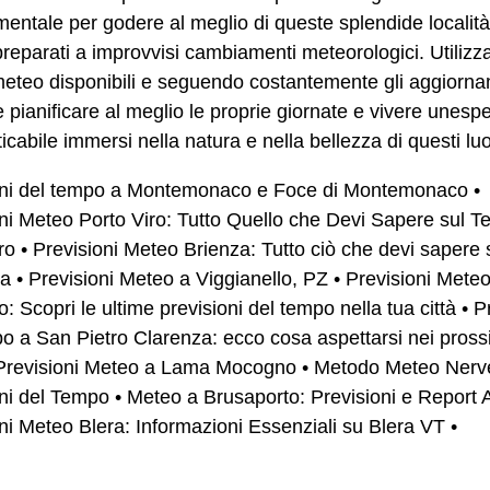
entale per godere al meglio di queste splendide località
reparati a improvvisi cambiamenti meteorologici. Utilizz
meteo disponibili e seguendo costantemente gli aggiorna
e pianificare al meglio le proprie giornate e vivere unesp
icabile immersi nella natura e nella bellezza di questi lu
oni del tempo a Montemonaco e Foce di Montemonaco
•
ni Meteo Porto Viro: Tutto Quello che Devi Sapere sul 
ro
•
Previsioni Meteo Brienza: Tutto ciò che devi sapere 
za
•
Previsioni Meteo a Viggianello, PZ
•
Previsioni Mete
o: Scopri le ultime previsioni del tempo nella tua città
•
P
o a San Pietro Clarenza: ecco cosa aspettarsi nei pross
Previsioni Meteo a Lama Mocogno
•
Metodo Meteo Nerv
oni del Tempo
•
Meteo a Brusaporto: Previsioni e Report A
ni Meteo Blera: Informazioni Essenziali su Blera VT
•