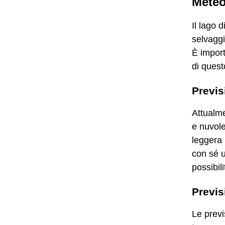
Meteo
Il lago 
selvaggi
È import
di quest
Previs
Attualme
e nuvole
leggera 
con sé 
possibil
Previs
Le previ