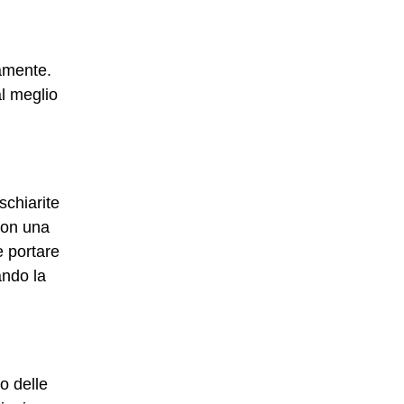
amente.
l meglio
schiarite
con una
e portare
ando la
o delle