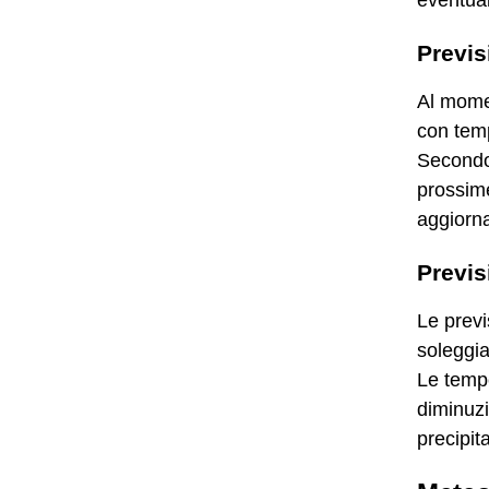
eventual
Previs
Al mome
con temp
Secondo 
prossime
aggiorna
Previ
Le previ
soleggia
Le tempe
diminuzi
precipit