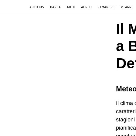
AUTOBUS
BARCA
AUTO
AEREO
RIMANERE
VIAGGI
Il
a 
De
Meteo
Il clima
caratter
stagioni
pianific