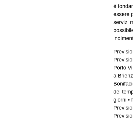
è fondam
essere p
servizi 
possibil
indiment
Previsi
Previsio
Porto Vi
a Brien
Bonifaci
del temp
giorni
•
Previsi
Previsio