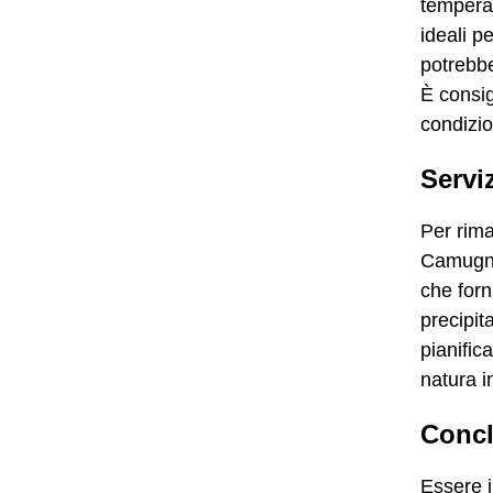
temperat
ideali pe
potrebbe
È consig
condizio
Servi
Per rima
Camugnan
che forn
precipit
pianific
natura i
Concl
Essere 