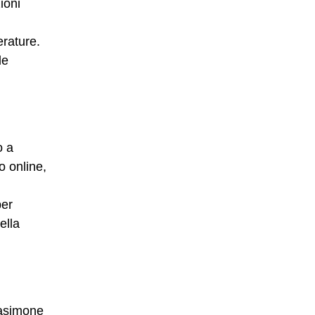
ioni
erature.
le
o a
o online,
per
ella
rasimone