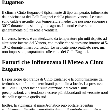
Euganeo
Il clima a Cinto Euganeo è tipicamente di tipo temperato, influenzato
dalla vicinanza dei Colli Euganei e dalla pianura veneta. Le estati
sono calde e asciutte, con temperature medie che possono superare i
30°C durante i mesi di luglio e agosto. Le notti estive sono
generalmente più fresche e ventilate.
Linverno, invece, è caratterizzato da temperature più miti rispetto ad
altre zone interne del Veneto, con medie che si attestano intorno ai 5-
10°C durante i mesi più freddi. Le nevicate sono piuttosto rare, ma
non impossibili, soprattutto sulle cime dei Colli Euganei.
Fattori che Influenzano il Meteo a Cinto
Euganeo
La posizione geografica di Cinto Euganeo e la conformazione del
territorio sono fattori determinanti per il clima locale. La presenza
dei Colli Euganei incide sulla direzione dei venti e sulle
precipitazioni, che tendono a essere più abbondanti sul versante nord
dei colli rispetto a quello sud.
Inoltre, la vicinanza al mare Adriatico può portare repentini
cambiamenti climatici, soprattutto durante il periodo autunnale e