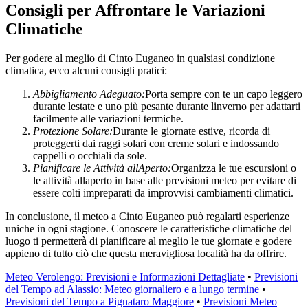
Consigli per Affrontare le Variazioni
Climatiche
Per godere al meglio di Cinto Euganeo in qualsiasi condizione
climatica, ecco alcuni consigli pratici:
Abbigliamento Adeguato:
Porta sempre con te un capo leggero
durante lestate e uno più pesante durante linverno per adattarti
facilmente alle variazioni termiche.
Protezione Solare:
Durante le giornate estive, ricorda di
proteggerti dai raggi solari con creme solari e indossando
cappelli o occhiali da sole.
Pianificare le Attività allAperto:
Organizza le tue escursioni o
le attività allaperto in base alle previsioni meteo per evitare di
essere colti impreparati da improvvisi cambiamenti climatici.
In conclusione, il meteo a Cinto Euganeo può regalarti esperienze
uniche in ogni stagione. Conoscere le caratteristiche climatiche del
luogo ti permetterà di pianificare al meglio le tue giornate e godere
appieno di tutto ciò che questa meravigliosa località ha da offrire.
Meteo Verolengo: Previsioni e Informazioni Dettagliate
•
Previsioni
del Tempo ad Alassio: Meteo giornaliero e a lungo termine
•
Previsioni del Tempo a Pignataro Maggiore
•
Previsioni Meteo