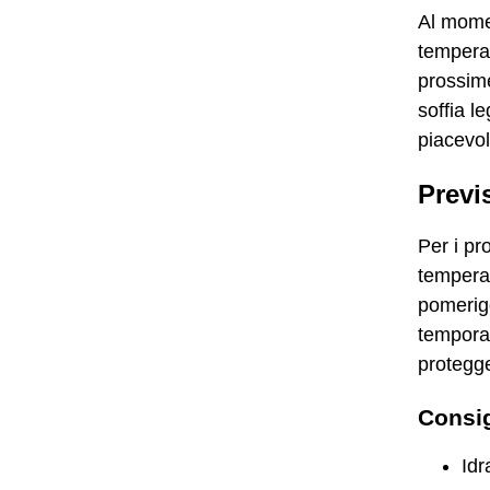
Al momen
temperat
prossime
soffia l
piacevol
Previ
Per i pr
temperat
pomerig
temporal
protegge
Consig
Idr