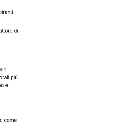
piranti
attore di
lle
rali più
po e
ie, come