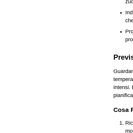
zuc
Ind
che
Pro
pro
Previ
Guardand
temperat
intensi.
pianific
Cosa F
Ric
mob