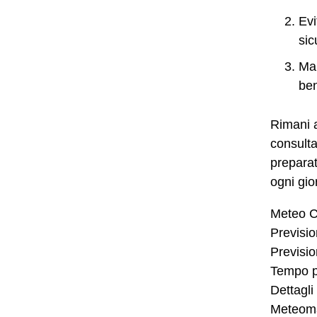
Evi
sic
Man
ben
Rimani a
consulta
preparat
ogni gio
Meteo Ca
Previsio
Previsio
Tempo p
Dettagl
Meteom