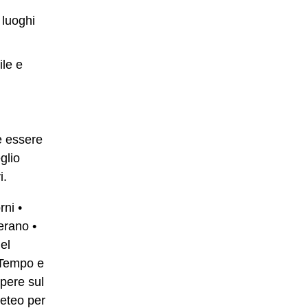
 luoghi
ile e
e essere
glio
i.
rni
•
erano
•
el
 Tempo e
apere sul
Meteo per