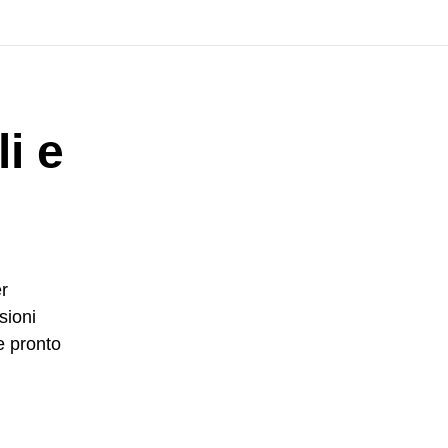
i e
r
sioni
e pronto