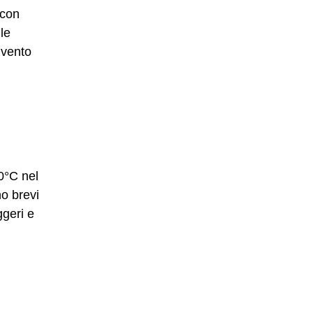
 con
le
 vento
0°C nel
o brevi
ggeri e