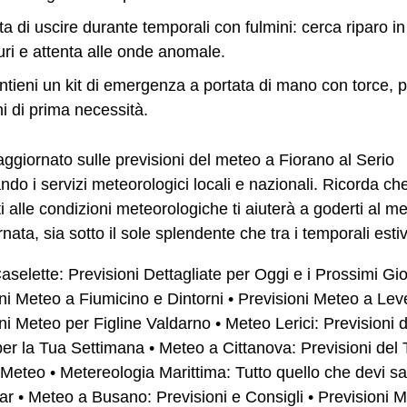
ta di uscire durante temporali con fulmini: cerca riparo in
uri e attenta alle onde anomale.
tieni un kit di emergenza a portata di mano con torce, p
i di prima necessità.
ggiornato sulle previsioni del meteo a Fiorano al Serio
ndo i servizi meteorologici locali e nazionali. Ricorda ch
i alle condizioni meteorologiche ti aiuterà a goderti al me
rnata, sia sotto il sole splendente che tra i temporali estiv
selette: Previsioni Dettagliate per Oggi e i Prossimi Gio
ni Meteo a Fiumicino e Dintorni
•
Previsioni Meteo a Lev
ni Meteo per Figline Valdarno
•
Meteo Lerici: Previsioni d
er la Tua Settimana
•
Meteo a Cittanova: Previsioni del
i Meteo
•
Metereologia Marittima: Tutto quello che devi s
ar
•
Meteo a Busano: Previsioni e Consigli
•
Previsioni 