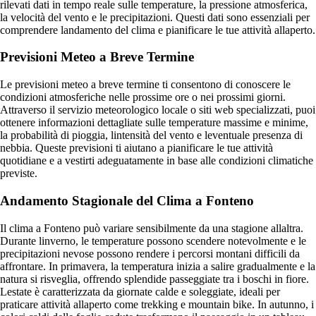
rilevati dati in tempo reale sulle temperature, la pressione atmosferica,
la velocità del vento e le precipitazioni. Questi dati sono essenziali per
comprendere landamento del clima e pianificare le tue attività allaperto.
Previsioni Meteo a Breve Termine
Le previsioni meteo a breve termine ti consentono di conoscere le
condizioni atmosferiche nelle prossime ore o nei prossimi giorni.
Attraverso il servizio meteorologico locale o siti web specializzati, puoi
ottenere informazioni dettagliate sulle temperature massime e minime,
la probabilità di pioggia, lintensità del vento e leventuale presenza di
nebbia. Queste previsioni ti aiutano a pianificare le tue attività
quotidiane e a vestirti adeguatamente in base alle condizioni climatiche
previste.
Andamento Stagionale del Clima a Fonteno
Il clima a Fonteno può variare sensibilmente da una stagione allaltra.
Durante linverno, le temperature possono scendere notevolmente e le
precipitazioni nevose possono rendere i percorsi montani difficili da
affrontare. In primavera, la temperatura inizia a salire gradualmente e la
natura si risveglia, offrendo splendide passeggiate tra i boschi in fiore.
Lestate è caratterizzata da giornate calde e soleggiate, ideali per
praticare attività allaperto come trekking e mountain bike. In autunno, i