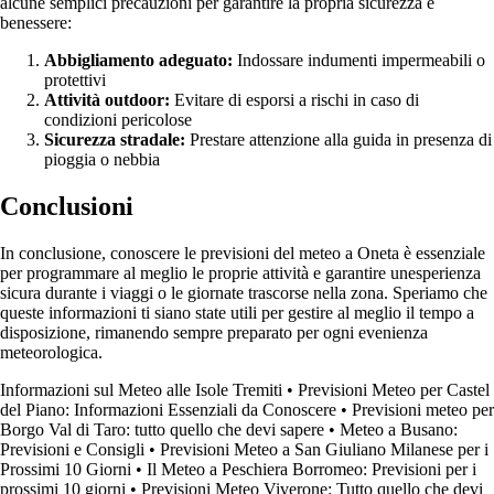
alcune semplici precauzioni per garantire la propria sicurezza e
benessere:
Abbigliamento adeguato:
Indossare indumenti impermeabili o
protettivi
Attività outdoor:
Evitare di esporsi a rischi in caso di
condizioni pericolose
Sicurezza stradale:
Prestare attenzione alla guida in presenza di
pioggia o nebbia
Conclusioni
In conclusione, conoscere le previsioni del meteo a Oneta è essenziale
per programmare al meglio le proprie attività e garantire unesperienza
sicura durante i viaggi o le giornate trascorse nella zona. Speriamo che
queste informazioni ti siano state utili per gestire al meglio il tempo a
disposizione, rimanendo sempre preparato per ogni evenienza
meteorologica.
Informazioni sul Meteo alle Isole Tremiti
•
Previsioni Meteo per Castel
del Piano: Informazioni Essenziali da Conoscere
•
Previsioni meteo per
Borgo Val di Taro: tutto quello che devi sapere
•
Meteo a Busano:
Previsioni e Consigli
•
Previsioni Meteo a San Giuliano Milanese per i
Prossimi 10 Giorni
•
Il Meteo a Peschiera Borromeo: Previsioni per i
prossimi 10 giorni
•
Previsioni Meteo Viverone: Tutto quello che devi