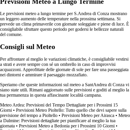
Previsioni Meteo a Lungo Termine
Le previsioni meteo a lungo termine per S.Andrea di Conza mostrano
un leggero aumento delle temperature nella prossima settimana. Si
prevede un clima primaverile con giornate soleggiate e piene di luce. È
consigliabile sfruttare questo periodo per godersi le bellezze naturali
del comune.
Consigli sul Meteo
Per affrontare al meglio le variazioni climatiche, è consigliabile vestirsi
a strati e avere sempre con sé un ombrello in caso di improvvisi
acquazzoni. Approfittate delle giornate di sole per fare una passeggiata
nei dintorni e ammirare il paesaggio mozzafiato.
Speriamo che queste informazioni sul meteo a SantAndrea di Conza vi
siano state utili. Rimani aggiornato sulle previsioni e goditi al meglio la
tua permanenza in questa affascinante località campana.
Meteo Ardea: Previsioni del Tempo Dettagliate per i Prossimi 15
Giorni
•
Previsioni Meteo Pioltello: Tutto quello che devi sapere sulla
previsione del tempo a Pioltello
•
Previsioni Meteo per Airasca
•
Meteo
a Dalmine: Previsioni dettagliate per pianificare al meglio la tua
giornata
•
Previsioni Meteo a Bedonia per i Prossimi 10 Giorni
•