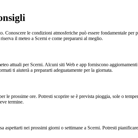
onsigli
iusto. Conoscere le condizioni atmosferiche può essere fondamentale per p
riserva il meteo a Scerni e come prepararsi al meglio.
 meteo attuali per Scerni. Alcuni siti Web e app forniscono aggiornamenti
ormati ti aiuterà a prepararti adeguatamente per la giornata.
 per le prossime ore. Potresti scoprire se è prevista pioggia, sole o temp
reve termine.
 aspettarti nei prossimi giorni o settimane a Scerni. Potresti pianificare