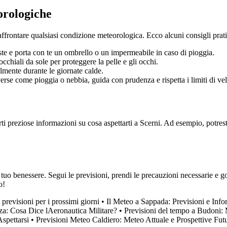
orologiche
affrontare qualsiasi condizione meteorologica. Ecco alcuni consigli prati
iste e porta con te un ombrello o un impermeabile in caso di pioggia.
cchiali da sole per proteggere la pelle e gli occhi.
almente durante le giornate calde.
rse come pioggia o nebbia, guida con prudenza e rispetta i limiti di vel
i preziose informazioni su cosa aspettarti a Scerni. Ad esempio, potrest
 tuo benessere. Segui le previsioni, prendi le precauzioni necessarie e go
o!
previsioni per i prossimi giorni
•
Il Meteo a Sappada: Previsioni e Info
za: Cosa Dice lAeronautica Militare?
•
Previsioni del tempo a Budoni: 
spettarsi
•
Previsioni Meteo Caldiero: Meteo Attuale e Prospettive Fut