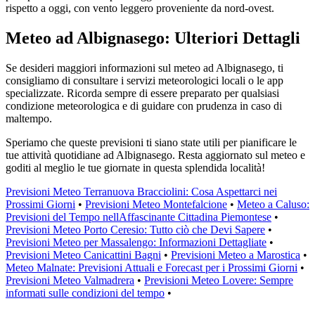
rispetto a oggi, con vento leggero proveniente da nord-ovest.
Meteo ad Albignasego: Ulteriori Dettagli
Se desideri maggiori informazioni sul meteo ad Albignasego, ti
consigliamo di consultare i servizi meteorologici locali o le app
specializzate. Ricorda sempre di essere preparato per qualsiasi
condizione meteorologica e di guidare con prudenza in caso di
maltempo.
Speriamo che queste previsioni ti siano state utili per pianificare le
tue attività quotidiane ad Albignasego. Resta aggiornato sul meteo e
goditi al meglio le tue giornate in questa splendida località!
Previsioni Meteo Terranuova Bracciolini: Cosa Aspettarci nei
Prossimi Giorni
•
Previsioni Meteo Montefalcione
•
Meteo a Caluso:
Previsioni del Tempo nellAffascinante Cittadina Piemontese
•
Previsioni Meteo Porto Ceresio: Tutto ciò che Devi Sapere
•
Previsioni Meteo per Massalengo: Informazioni Dettagliate
•
Previsioni Meteo Canicattini Bagni
•
Previsioni Meteo a Marostica
•
Meteo Malnate: Previsioni Attuali e Forecast per i Prossimi Giorni
•
Previsioni Meteo Valmadrera
•
Previsioni Meteo Lovere: Sempre
informati sulle condizioni del tempo
•