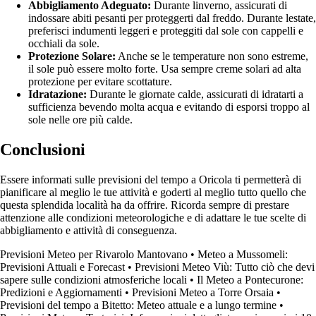
Abbigliamento Adeguato:
Durante linverno, assicurati di
indossare abiti pesanti per proteggerti dal freddo. Durante lestate,
preferisci indumenti leggeri e proteggiti dal sole con cappelli e
occhiali da sole.
Protezione Solare:
Anche se le temperature non sono estreme,
il sole può essere molto forte. Usa sempre creme solari ad alta
protezione per evitare scottature.
Idratazione:
Durante le giornate calde, assicurati di idratarti a
sufficienza bevendo molta acqua e evitando di esporsi troppo al
sole nelle ore più calde.
Conclusioni
Essere informati sulle previsioni del tempo a Oricola ti permetterà di
pianificare al meglio le tue attività e goderti al meglio tutto quello che
questa splendida località ha da offrire. Ricorda sempre di prestare
attenzione alle condizioni meteorologiche e di adattare le tue scelte di
abbigliamento e attività di conseguenza.
Previsioni Meteo per Rivarolo Mantovano
•
Meteo a Mussomeli:
Previsioni Attuali e Forecast
•
Previsioni Meteo Viù: Tutto ciò che devi
sapere sulle condizioni atmosferiche locali
•
Il Meteo a Pontecurone:
Predizioni e Aggiornamenti
•
Previsioni Meteo a Torre Orsaia
•
Previsioni del tempo a Bitetto: Meteo attuale e a lungo termine
•