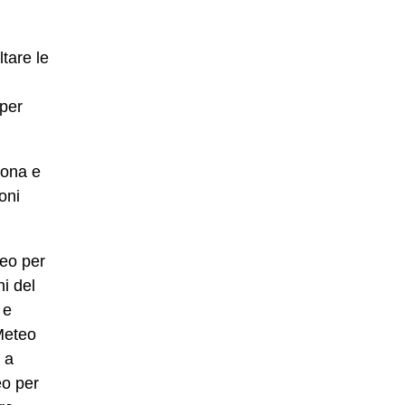
ltare le
 per
zona e
oni
teo per
i del
 e
Meteo
 a
eo per