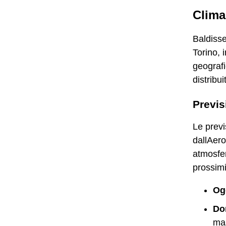
Clima
Baldisse
Torino, 
geografi
distribu
Previs
Le previ
dallAero
atmosferi
prossimi
Og
Do
mas