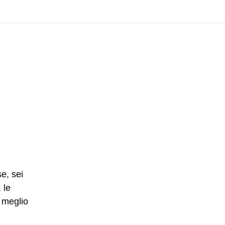
e, sei
 le
l meglio