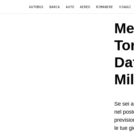
AUTOBUS
BARCA
AUTO
AEREO
RIMANERE
VIAGGI
Me
To
Da
Mil
Se sei a
nel post
prevision
le tue g