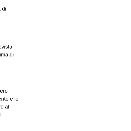
 di
evista
ima di
sero
nto e le
re al
i