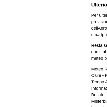
Ulteri
Per ulte
prevision
dellAero
smartph
Resta se
goditi a
meteo pr
Meteo R
Osini
•
P
Tempo At
Informaz
Bollate:
Misterbi