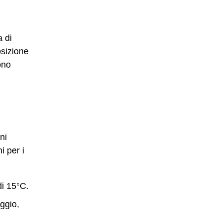
a di
osizione
ono
ni
i per i
i 15°C.
ggio,