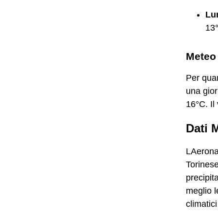
Lu
13
Meteo 
Per quan
una gio
16°C. Il
Dati 
LAeronau
Torinese
precipit
meglio l
climatici