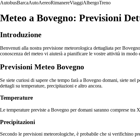
Autobus
Barca
Auto
Aereo
Rimanere
Viaggi
Albergo
Treno
Meteo a Bovegno: Previsioni Det
Introduzione
Benvenuti alla nostra previsione meteorologica dettagliata per Bovegno. 
conoscenza del meteo vi aiuterà a pianificare le vostre attività in modo 
Previsioni Meteo Bovegno
Se siete curiosi di sapere che tempo farà a Bovegno domani, siete nel po
dettagli su temperature, precipitazioni e altro ancora.
Temperature
Le temperature previste a Bovegno per domani saranno comprese tra X e 
Precipitazioni
Secondo le previsioni meteorologiche, è probabile che si verifichino p