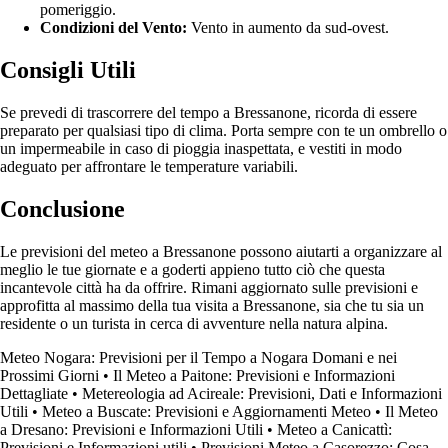
pomeriggio.
Condizioni del Vento:
Vento in aumento da sud-ovest.
Consigli Utili
Se prevedi di trascorrere del tempo a Bressanone, ricorda di essere
preparato per qualsiasi tipo di clima. Porta sempre con te un ombrello o
un impermeabile in caso di pioggia inaspettata, e vestiti in modo
adeguato per affrontare le temperature variabili.
Conclusione
Le previsioni del meteo a Bressanone possono aiutarti a organizzare al
meglio le tue giornate e a goderti appieno tutto ciò che questa
incantevole città ha da offrire. Rimani aggiornato sulle previsioni e
approfitta al massimo della tua visita a Bressanone, sia che tu sia un
residente o un turista in cerca di avventure nella natura alpina.
Meteo Nogara: Previsioni per il Tempo a Nogara Domani e nei
Prossimi Giorni
•
Il Meteo a Paitone: Previsioni e Informazioni
Dettagliate
•
Metereologia ad Acireale: Previsioni, Dati e Informazioni
Utili
•
Meteo a Buscate: Previsioni e Aggiornamenti Meteo
•
Il Meteo
a Dresano: Previsioni e Informazioni Utili
•
Meteo a Canicattì:
Previsioni e Informazioni utili
•
Previsioni Meteo a Casorezzo: Cosa