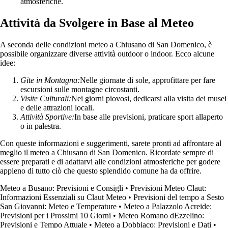
atmosferiche.
Attività da Svolgere in Base al Meteo
A seconda delle condizioni meteo a Chiusano di San Domenico, è
possibile organizzare diverse attività outdoor o indoor. Ecco alcune
idee:
Gite in Montagna:
Nelle giornate di sole, approfittare per fare
escursioni sulle montagne circostanti.
Visite Culturali:
Nei giorni piovosi, dedicarsi alla visita dei musei
e delle attrazioni locali.
Attività Sportive:
In base alle previsioni, praticare sport allaperto
o in palestra.
Con queste informazioni e suggerimenti, sarete pronti ad affrontare al
meglio il meteo a Chiusano di San Domenico. Ricordate sempre di
essere preparati e di adattarvi alle condizioni atmosferiche per godere
appieno di tutto ciò che questo splendido comune ha da offrire.
Meteo a Busano: Previsioni e Consigli
•
Previsioni Meteo Claut:
Informazioni Essenziali su Claut Meteo
•
Previsioni del tempo a Sesto
San Giovanni: Meteo e Temperature
•
Meteo a Palazzolo Acreide:
Previsioni per i Prossimi 10 Giorni
•
Meteo Romano dEzzelino:
Previsioni e Tempo Attuale
•
Meteo a Dobbiaco: Previsioni e Dati
•