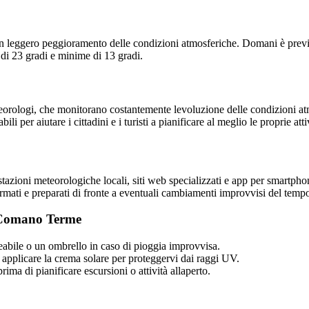
 leggero peggioramento delle condizioni atmosferiche. Domani è previs
i 23 gradi e minime di 13 gradi.
ologi, che monitorano costantemente levoluzione delle condizioni atmos
ili per aiutare i cittadini e i turisti a pianificare al meglio le proprie atti
tazioni meteorologiche locali, siti web specializzati e app per smartph
rmati e preparati di fronte a eventuali cambiamenti improvvisi del temp
a Comano Terme
abile o un ombrello in caso di pioggia improvvisa.
i applicare la crema solare per proteggervi dai raggi UV.
ima di pianificare escursioni o attività allaperto.