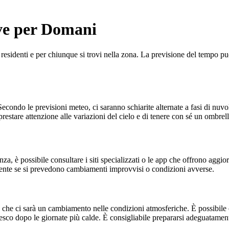
ve per Domani
identi e per chiunque si trovi nella zona. La previsione del tempo può in
ondo le previsioni meteo, ci saranno schiarite alternate a fasi di nuvol
estare attenzione alle variazioni del cielo e di tenere con sé un ombrell
a, è possibile consultare i siti specializzati o le app che offrono aggi
lmente se si prevedono cambiamenti improvvisi o condizioni avverse.
 ci sarà un cambiamento nelle condizioni atmosferiche. È possibile che
o dopo le giornate più calde. È consigliabile prepararsi adeguatamente e