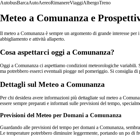
Autobus
Barca
Auto
Aereo
Rimanere
Viaggi
Albergo
Treno
Meteo a Comunanza e Prospetti
Il meteo a Comunanza è sempre un argomento di grande interesse per i res
abbigliamento e attività allaperto.
Cosa aspettarci oggi a Comunanza?
Oggi a Comunanza ci aspettiamo condizioni meteorologiche variabili. Sec
ma potrebbero esserci eventuali piogge nel pomeriggio. Si consiglia di pr
Dettagli sul Meteo a Comunanza
Per chi desidera avere informazioni più dettagliate sul meteo a Comunanz
essere sempre preparati e informati sulle previsioni del tempo, specia
Previsioni del Meteo per Domani a Comunanza
Guardando alle previsioni del tempo per domani a Comunanza, sembra che
Le temperature potrebbero diminuire leggermente, portando un po di fresc