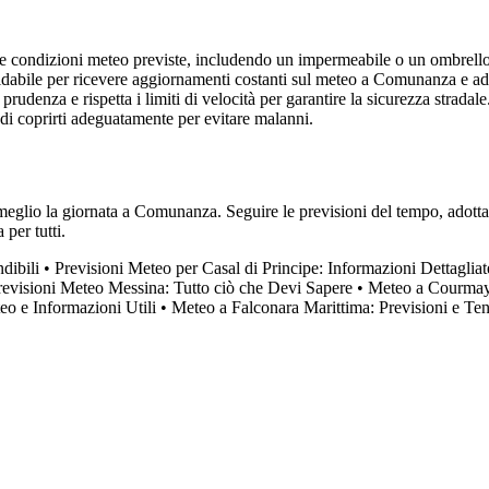
alle condizioni meteo previste, includendo un impermeabile o un ombrello
dabile per ricevere aggiornamenti costanti sul meteo a Comunanza e ada
rudenza e rispetta i limiti di velocità per garantire la sicurezza stradale
di coprirti adeguatamente per evitare malanni.
meglio la giornata a Comunanza. Seguire le previsioni del tempo, adottare 
per tutti.
dibili
•
Previsioni Meteo per Casal di Principe: Informazioni Dettagliat
revisioni Meteo Messina: Tutto ciò che Devi Sapere
•
Meteo a Courmaye
eo e Informazioni Utili
•
Meteo a Falconara Marittima: Previsioni e T