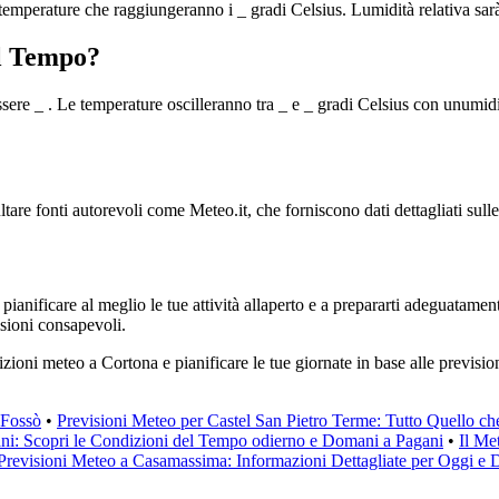
 temperature che raggiungeranno i _ gradi Celsius. Lumidità relativa sar
l Tempo?
ere _ . Le temperature oscilleranno tra _ e _ gradi Celsius con unumidit
ltare fonti autorevoli come Meteo.it, che forniscono dati dettagliati sull
pianificare al meglio le tue attività allaperto e a prepararti adeguatame
sioni consapevoli.
zioni meteo a Cortona e pianificare le tue giornate in base alle prevision
 Fossò
•
Previsioni Meteo per Castel San Pietro Terme: Tutto Quello c
ani: Scopri le Condizioni del Tempo odierno e Domani a Pagani
•
Il Me
Previsioni Meteo a Casamassima: Informazioni Dettagliate per Oggi e