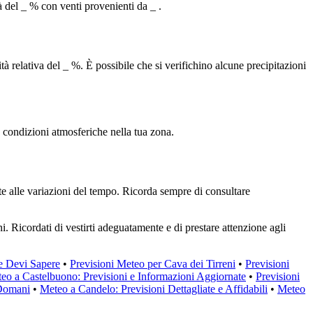
à del _ % con venti provenienti da _ .
à relativa del _ %. È possibile che si verifichino alcune precipitazioni
e condizioni atmosferiche nella tua zona.
nte alle variazioni del tempo. Ricorda sempre di consultare
i. Ricordati di vestirti adeguatamente e di prestare attenzione agli
he Devi Sapere
•
Previsioni Meteo per Cava dei Tirreni
•
Previsioni
teo a Castelbuono: Previsioni e Informazioni Aggiornate
•
Previsioni
 Domani
•
Meteo a Candelo: Previsioni Dettagliate e Affidabili
•
Meteo