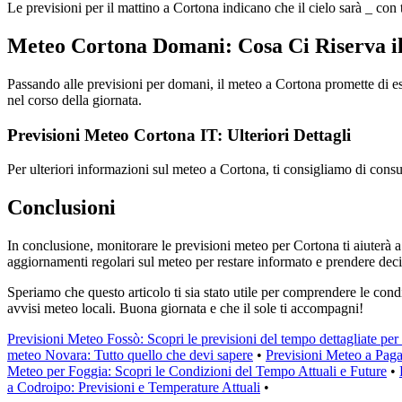
Le previsioni per il mattino a Cortona indicano che il cielo sarà _ con
Meteo Cortona Domani: Cosa Ci Riserva i
Passando alle previsioni per domani, il meteo a Cortona promette di ess
nel corso della giornata.
Previsioni Meteo Cortona IT: Ulteriori Dettagli
Per ulteriori informazioni sul meteo a Cortona, ti consigliamo di consu
Conclusioni
In conclusione, monitorare le previsioni meteo per Cortona ti aiuterà a 
aggiornamenti regolari sul meteo per restare informato e prendere deci
Speriamo che questo articolo ti sia stato utile per comprendere le condi
avvisi meteo locali. Buona giornata e che il sole ti accompagni!
Previsioni Meteo Fossò: Scopri le previsioni del tempo dettagliate per
meteo Novara: Tutto quello che devi sapere
•
Previsioni Meteo a Pag
Meteo per Foggia: Scopri le Condizioni del Tempo Attuali e Future
•
a Codroipo: Previsioni e Temperature Attuali
•