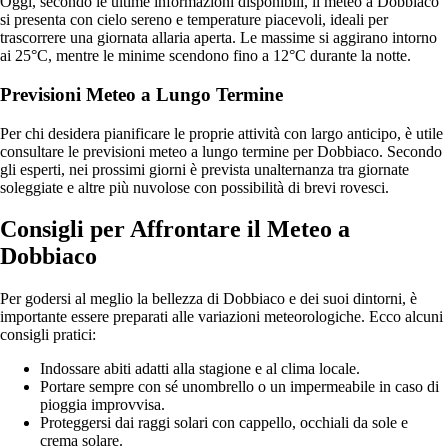
Oggi, secondo le ultime informazioni disponibili, il meteo a Dobbiaco
si presenta con cielo sereno e temperature piacevoli, ideali per
trascorrere una giornata allaria aperta. Le massime si aggirano intorno
ai 25°C, mentre le minime scendono fino a 12°C durante la notte.
Previsioni Meteo a Lungo Termine
Per chi desidera pianificare le proprie attività con largo anticipo, è utile
consultare le previsioni meteo a lungo termine per Dobbiaco. Secondo
gli esperti, nei prossimi giorni è prevista unalternanza tra giornate
soleggiate e altre più nuvolose con possibilità di brevi rovesci.
Consigli per Affrontare il Meteo a
Dobbiaco
Per godersi al meglio la bellezza di Dobbiaco e dei suoi dintorni, è
importante essere preparati alle variazioni meteorologiche. Ecco alcuni
consigli pratici:
Indossare abiti adatti alla stagione e al clima locale.
Portare sempre con sé unombrello o un impermeabile in caso di
pioggia improvvisa.
Proteggersi dai raggi solari con cappello, occhiali da sole e
crema solare.