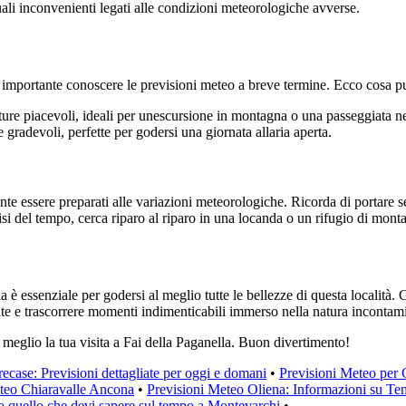
tuali inconvenienti legati alle condizioni meteorologiche avverse.
mportante conoscere le previsioni meteo a breve termine. Ecco cosa puoi
re piacevoli, ideali per unescursione in montagna o una passeggiata nel
gradevoli, perfette per godersi una giornata allaria aperta.
tante essere preparati alle variazioni meteorologiche. Ricorda di portare
isi del tempo, cerca riparo al riparo in una locanda o un rifugio di mont
 è essenziale per godersi al meglio tutte le bellezze di questa località. 
nate e trascorrere momenti indimenticabili immerso nella natura incontam
l meglio la tua visita a Fai della Paganella. Buon divertimento!
ecase: Previsioni dettagliate per oggi e domani
•
Previsioni Meteo per 
teo Chiaravalle Ancona
•
Previsioni Meteo Oliena: Informazioni su Tem
o quello che devi sapere sul tempo a Montevarchi
•