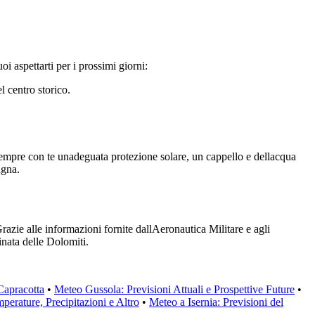
 aspettarti per i prossimi giorni:
 centro storico.
 sempre con te unadeguata protezione solare, un cappello e dellacqua
agna.
Grazie alle informazioni fornite dallAeronautica Militare e agli
inata delle Dolomiti.
Capracotta
•
Meteo Gussola: Previsioni Attuali e Prospettive Future
•
perature, Precipitazioni e Altro
•
Meteo a Isernia: Previsioni del