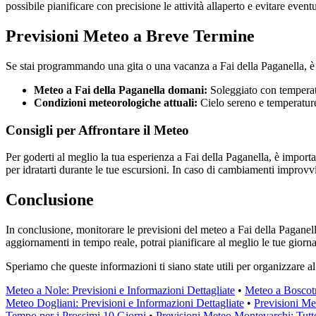
possibile pianificare con precisione le attività allaperto e evitare even
Previsioni Meteo a Breve Termine
Se stai programmando una gita o una vacanza a Fai della Paganella, è i
Meteo a Fai della Paganella domani:
Soleggiato con temperatu
Condizioni meteorologiche attuali:
Cielo sereno e temperature 
Consigli per Affrontare il Meteo
Per goderti al meglio la tua esperienza a Fai della Paganella, è impor
per idratarti durante le tue escursioni. In caso di cambiamenti improvv
Conclusione
In conclusione, monitorare le previsioni del meteo a Fai della Paganella
aggiornamenti in tempo reale, potrai pianificare al meglio le tue gior
Speriamo che queste informazioni ti siano state utili per organizzare a
Meteo a Nole: Previsioni e Informazioni Dettagliate
•
Meteo a Boscotr
Meteo Dogliani: Previsioni e Informazioni Dettagliate
•
Previsioni Me
Tempo per i Prossimi 10 Giorni
•
Previsioni Meteo Montevarchi: Tutt