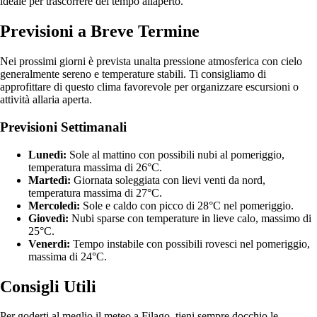
ideale per trascorrere del tempo allaperto.
Previsioni a Breve Termine
Nei prossimi giorni è prevista unalta pressione atmosferica con cielo
generalmente sereno e temperature stabili. Ti consigliamo di
approfittare di questo clima favorevole per organizzare escursioni o
attività allaria aperta.
Previsioni Settimanali
Lunedì:
Sole al mattino con possibili nubi al pomeriggio,
temperatura massima di 26°C.
Martedì:
Giornata soleggiata con lievi venti da nord,
temperatura massima di 27°C.
Mercoledì:
Sole e caldo con picco di 28°C nel pomeriggio.
Giovedì:
Nubi sparse con temperature in lieve calo, massimo di
25°C.
Venerdì:
Tempo instabile con possibili rovesci nel pomeriggio,
massima di 24°C.
Consigli Utili
Per goderti al meglio il meteo a Filago, tieni sempre docchio le