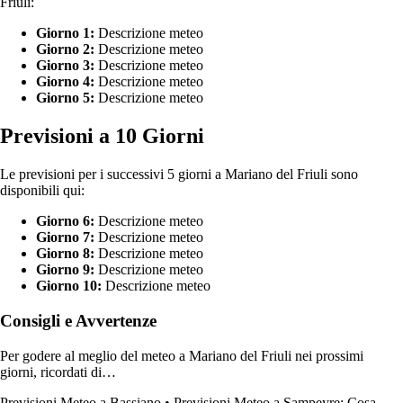
Friuli:
Giorno 1:
Descrizione meteo
Giorno 2:
Descrizione meteo
Giorno 3:
Descrizione meteo
Giorno 4:
Descrizione meteo
Giorno 5:
Descrizione meteo
Previsioni a 10 Giorni
Le previsioni per i successivi 5 giorni a Mariano del Friuli sono
disponibili qui:
Giorno 6:
Descrizione meteo
Giorno 7:
Descrizione meteo
Giorno 8:
Descrizione meteo
Giorno 9:
Descrizione meteo
Giorno 10:
Descrizione meteo
Consigli e Avvertenze
Per godere al meglio del meteo a Mariano del Friuli nei prossimi
giorni, ricordati di…
Previsioni Meteo a Bassiano
•
Previsioni Meteo a Sampeyre: Cosa