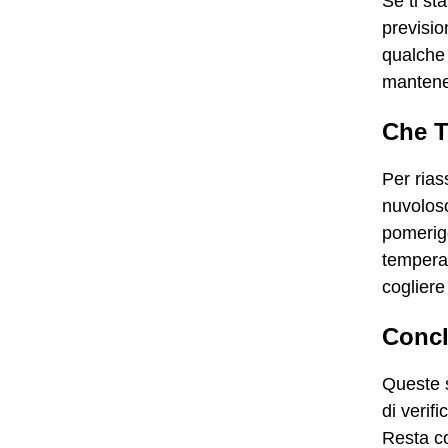
Se ti s
previsio
qualche
mantener
Che T
Per ria
nuvoloso
pomerigg
temperat
cogliere
Concl
Queste 
di verifi
Resta co