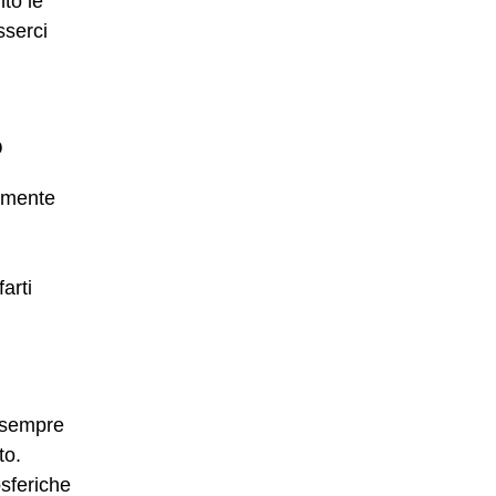
to le
sserci
o
lmente
arti
 sempre
to.
sferiche