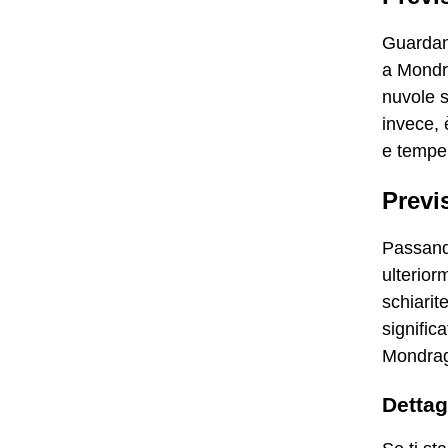
Guardand
a Mondra
nuvole s
invece, 
e temper
Previ
Passando
ulterior
schiarit
signific
Mondra
Dettag