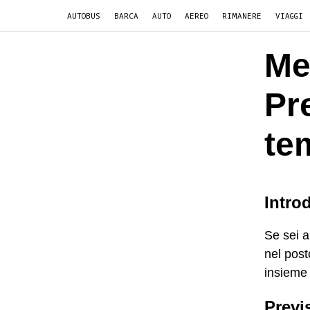
AUTOBUS
BARCA
AUTO
AEREO
RIMANERE
VIAGGI
Me
Pre
te
Intro
Se sei a
nel post
insieme 
Previ