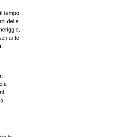
il tempo
ci delle
meriggio,
chiarite
a.
ri
pie
ni
 a