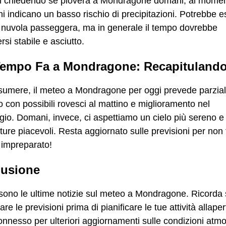
tai chiedendo se pioverà a Mondragone domani, al momen
ni indicano un basso rischio di precipitazioni. Potrebbe e
 nuvola passeggera, ma in generale il tempo dovrebbe
si stabile e asciutto.
empo Fa a Mondragone: Recapituland
ssumere, il meteo a Mondragone per oggi prevede parzia
 con possibili rovesci al mattino e miglioramento nel
io. Domani, invece, ci aspettiamo un cielo più sereno e
ure piacevoli. Resta aggiornato sulle previsioni per non f
 impreparato!
usione
sono le ultime notizie sul meteo a Mondragone. Ricorda
care le previsioni prima di pianificare le tue attività allaper
nnesso per ulteriori aggiornamenti sulle condizioni atmo