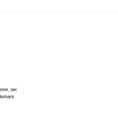
l
one, sei
 domani,