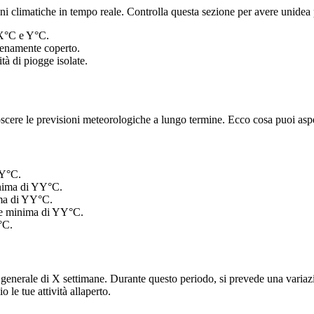
climatiche in tempo reale. Controlla questa sezione per avere unidea prec
 X°C e Y°C.
ienamente coperto.
tà di piogge isolate.
oscere le previsioni meteorologiche a lungo termine. Ecco cosa puoi aspet
YY°C.
inima di YY°C.
ma di YY°C.
 e minima di YY°C.
°C.
nerale di X settimane. Durante questo periodo, si prevede una variazion
 le tue attività allaperto.