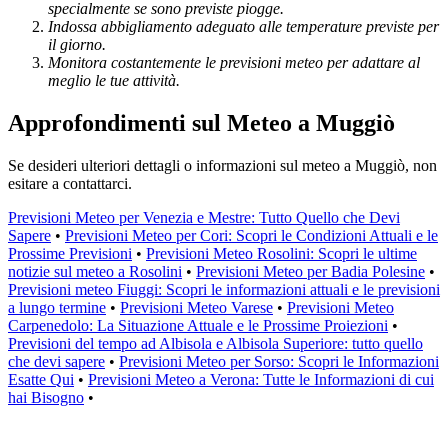
specialmente se sono previste piogge.
Indossa abbigliamento adeguato alle temperature previste per
il giorno.
Monitora costantemente le previsioni meteo per adattare al
meglio le tue attività.
Approfondimenti sul Meteo a Muggiò
Se desideri ulteriori dettagli o informazioni sul meteo a Muggiò, non
esitare a contattarci.
Previsioni Meteo per Venezia e Mestre: Tutto Quello che Devi
Sapere
•
Previsioni Meteo per Cori: Scopri le Condizioni Attuali e le
Prossime Previsioni
•
Previsioni Meteo Rosolini: Scopri le ultime
notizie sul meteo a Rosolini
•
Previsioni Meteo per Badia Polesine
•
Previsioni meteo Fiuggi: Scopri le informazioni attuali e le previsioni
a lungo termine
•
Previsioni Meteo Varese
•
Previsioni Meteo
Carpenedolo: La Situazione Attuale e le Prossime Proiezioni
•
Previsioni del tempo ad Albisola e Albisola Superiore: tutto quello
che devi sapere
•
Previsioni Meteo per Sorso: Scopri le Informazioni
Esatte Qui
•
Previsioni Meteo a Verona: Tutte le Informazioni di cui
hai Bisogno
•