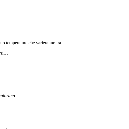
ono temperature che varieranno tra…
arsi…
ggiorano.