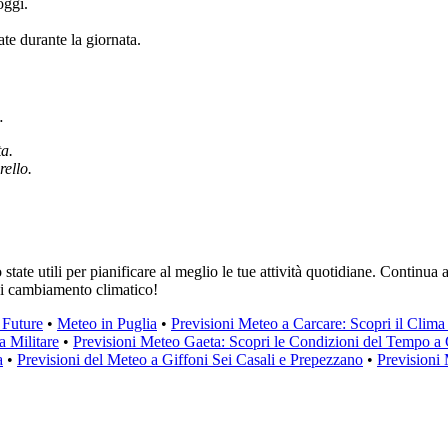
oggi.
ate durante la giornata.
…
ta.
ello.
tate utili per pianificare al meglio le tue attività quotidiane. Continua
asi cambiamento climatico!
 Future
•
Meteo in Puglia
•
Previsioni Meteo a Carcare: Scopri il Clima 
a Militare
•
Previsioni Meteo Gaeta: Scopri le Condizioni del Tempo a
a
•
Previsioni del Meteo a Giffoni Sei Casali e Prepezzano
•
Previsioni