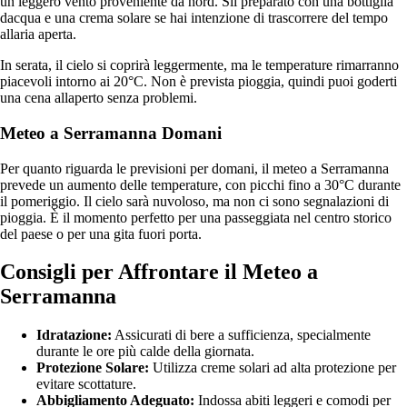
un leggero vento proveniente da nord. Sii preparato con una bottiglia
dacqua e una crema solare se hai intenzione di trascorrere del tempo
allaria aperta.
In serata, il cielo si coprirà leggermente, ma le temperature rimarranno
piacevoli intorno ai 20°C. Non è prevista pioggia, quindi puoi goderti
una cena allaperto senza problemi.
Meteo a Serramanna Domani
Per quanto riguarda le previsioni per domani, il meteo a Serramanna
prevede un aumento delle temperature, con picchi fino a 30°C durante
il pomeriggio. Il cielo sarà nuvoloso, ma non ci sono segnalazioni di
pioggia. È il momento perfetto per una passeggiata nel centro storico
del paese o per una gita fuori porta.
Consigli per Affrontare il Meteo a
Serramanna
Idratazione:
Assicurati di bere a sufficienza, specialmente
durante le ore più calde della giornata.
Protezione Solare:
Utilizza creme solari ad alta protezione per
evitare scottature.
Abbigliamento Adeguato:
Indossa abiti leggeri e comodi per