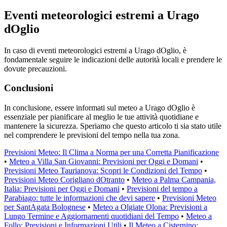
Eventi meteorologici estremi a Urago
dOglio
In caso di eventi meteorologici estremi a Urago dOglio, è
fondamentale seguire le indicazioni delle autorità locali e prendere le
dovute precauzioni.
Conclusioni
In conclusione, essere informati sul meteo a Urago dOglio è
essenziale per pianificare al meglio le tue attività quotidiane e
mantenere la sicurezza. Speriamo che questo articolo ti sia stato utile
nel comprendere le previsioni del tempo nella tua zona.
Previsioni Meteo: Il Clima a Norma per una Corretta Pianificazione
•
Meteo a Villa San Giovanni: Previsioni per Oggi e Domani
•
Previsioni Meteo Taurianova: Scopri le Condizioni del Tempo
•
Previsioni Meteo Corigliano dOtranto
•
Meteo a Palma Campania,
Italia: Previsioni per Oggi e Domani
•
Previsioni del tempo a
Parabiago: tutte le informazioni che devi sapere
•
Previsioni Meteo
per SantAgata Bolognese
•
Meteo a Olgiate Olona: Previsioni a
Lungo Termine e Aggiornamenti quotidiani del Tempo
•
Meteo a
Follo: Previsioni e Informazioni Utili
•
Il Meteo a Cisternino: