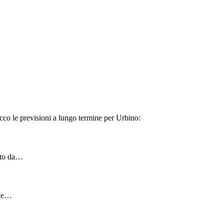
ecco le previsioni a lungo termine per Urbino:
zato da…
che…