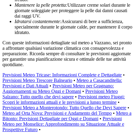
Mantenere la pelle protetta:
Utilizzare creme solari durante le
giornate soleggiate per proteggere la pelle dai danni causati
dai raggi UV.
Idratarsi costantemente:
Assicurarsi di bere a sufficienza,
specialmente durante le giornate calde, per mantenere il corpo
idratato.
Con queste informazioni dettagliate sul meteo a Vazzano, sei pronto
a affrontare qualsiasi variazione climatica con consapevolezza e
preparazione. Ricorda sempre di consultare le previsioni aggiornate
per garantire una pianificazione sicura e ottimale delle tue attività
quotidiane.
Previsioni Meteo Tricase: Informazioni Complete e Dettagliate
•
Previsioni Meteo Trescore Balneario
•
Meteo a Casacanditella:
Previsioni e Dati Attuali
•
Previsioni Meteo per Gragnano:
Aggiornamenti su Meteo Oggi e Domani
•
Previsioni Meteo
Salzano: Tutto quello che devi sapere
•
Previsioni meteo Fiuggi:
Scopri le informazioni attuali e le previsioni a lungo termine
•
Previsioni Meteo a Monterotondo: Tutto Quello che Devi Sapere
•
Meteo ad Orta Nova: Previsioni e Andamento del Tempo
•
Meteo a
Bitonto: Previsioni Dettagliate per Oggi e Domani
•
Previsioni
Meteo per Monselice: Approfondimento su Situazione Attuale e
Prospettive Futuro
•