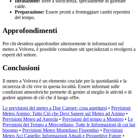
Idratazione:
Bere a sufficienza, specialmente in giornate
calde.
Preparazione:
Essere pronti a fronteggiare cambi repentini
del tempo.
Approfondimenti
Per chi desidera approfondire ulteriormente le informazioni sul
meteo a Volvera, è possibile consultare siti specializzati o rivolgersi a
esperti del settore.
Conclusioni
Il meteo a Volvera è un elemento cruciale per la quotidianità e la
sicurezza di chi vive in questa località. Essere informati sulle
condizioni atmosferiche permette di gestire al meglio le attività e di
godere appieno di ciò che il luogo offre.
Le previsioni del meteo a Due Carrare: cosa aspettarsi
•
Previsioni
Meteo Arpino: Tutto Ciò che Devi Sapere sul Meteo ad Arpino
•
Previsioni Meteo ad Agerola
•
Previsioni del tempo a Montoro
•
Le
Previsioni del Tempo a Mercogliano: Tutte le Informazioni di cui hai
bisogno
•
Previsioni Meteo Montelupo Fiorentino
•
Previsioni
Meteo Aci Castello: Informazioni Attuali e Prospettive Future
•