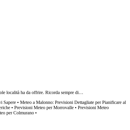
vole località ha da offrire. Ricorda sempre di…
vi Sapere
•
Meteo a Malonno: Previsioni Dettagliate per Pianificare al
eriche
•
Previsioni Meteo per Morrovalle
•
Previsioni Meteo
eteo per Colmurano
•