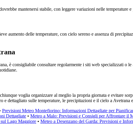
dovrebbe mantenersi stabile, con leggere variazioni nelle temperature e p
ve aumento delle temperature, con cielo sereno e assenza di precipitazio
trana
na, è consigliabile consultare regolarmente i siti web specializzati o l
uotidiane.
iunque voglia organizzare al meglio la propria giornata e evitare sorpr
 e dettagliato sulle temperature, le precipitazioni e il cielo a Avetrana 
•
Previsioni Meteo Montefiorino: Informazioni Dettagliate per Pianifica
ni Dettagliate
•
Meteo a Malo: Previsioni e Consigli per Affrontare il
 e sul Lago Maggiore
•
Meteo a Desenzano del Garda: Previsioni e Infor