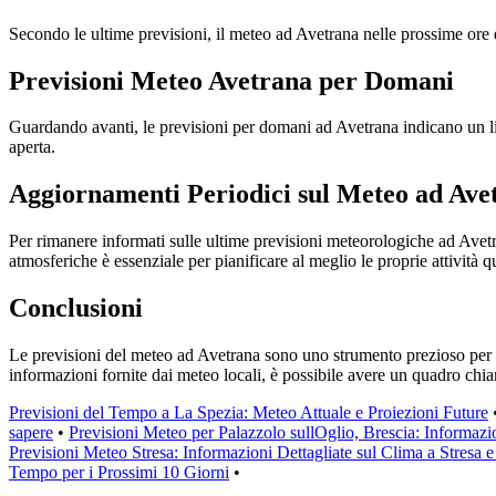
Secondo le ultime previsioni, il meteo ad Avetrana nelle prossime ore 
Previsioni Meteo Avetrana per Domani
Guardando avanti, le previsioni per domani ad Avetrana indicano un lie
aperta.
Aggiornamenti Periodici sul Meteo ad Ave
Per rimanere informati sulle ultime previsioni meteorologiche ad Avetra
atmosferiche è essenziale per pianificare al meglio le proprie attività q
Conclusioni
Le previsioni del meteo ad Avetrana sono uno strumento prezioso per ch
informazioni fornite dai meteo locali, è possibile avere un quadro chiaro
Previsioni del Tempo a La Spezia: Meteo Attuale e Proiezioni Future
sapere
•
Previsioni Meteo per Palazzolo sullOglio, Brescia: Informazio
Previsioni Meteo Stresa: Informazioni Dettagliate sul Clima a Stresa
Tempo per i Prossimi 10 Giorni
•