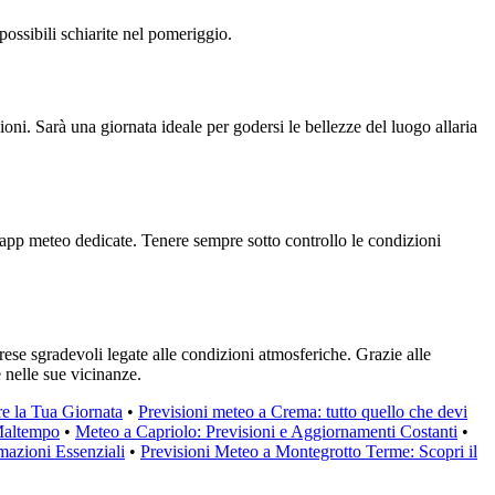
ossibili schiarite nel pomeriggio.
ni. Sarà una giornata ideale per godersi le bellezze del luogo allaria
e app meteo dedicate. Tenere sempre sotto controllo le condizioni
ese sgradevoli legate alle condizioni atmosferiche. Grazie alle
e nelle sue vicinanze.
re la Tua Giornata
•
Previsioni meteo a Crema: tutto quello che devi
 Maltempo
•
Meteo a Capriolo: Previsioni e Aggiornamenti Costanti
•
mazioni Essenziali
•
Previsioni Meteo a Montegrotto Terme: Scopri il