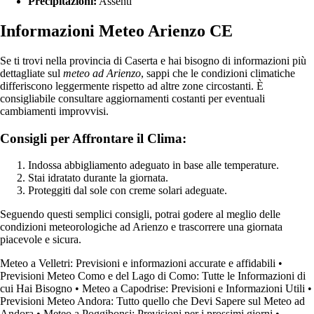
Precipitazioni:
Assenti
Informazioni Meteo Arienzo CE
Se ti trovi nella provincia di Caserta e hai bisogno di informazioni più
dettagliate sul
meteo ad Arienzo
, sappi che le condizioni climatiche
differiscono leggermente rispetto ad altre zone circostanti. È
consigliabile consultare aggiornamenti costanti per eventuali
cambiamenti improvvisi.
Consigli per Affrontare il Clima:
Indossa abbigliamento adeguato in base alle temperature.
Stai idratato durante la giornata.
Proteggiti dal sole con creme solari adeguate.
Seguendo questi semplici consigli, potrai godere al meglio delle
condizioni meteorologiche ad Arienzo e trascorrere una giornata
piacevole e sicura.
Meteo a Velletri: Previsioni e informazioni accurate e affidabili
•
Previsioni Meteo Como e del Lago di Como: Tutte le Informazioni di
cui Hai Bisogno
•
Meteo a Capodrise: Previsioni e Informazioni Utili
•
Previsioni Meteo Andora: Tutto quello che Devi Sapere sul Meteo ad
Andora
•
Meteo a Poggibonsi: Previsioni per i prossimi giorni
•