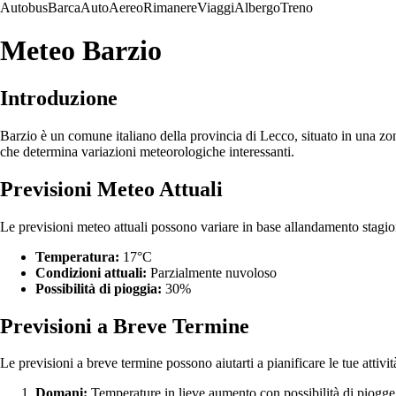
Autobus
Barca
Auto
Aereo
Rimanere
Viaggi
Albergo
Treno
Meteo Barzio
Introduzione
Barzio è un comune italiano della provincia di Lecco, situato in una zo
che determina variazioni meteorologiche interessanti.
Previsioni Meteo Attuali
Le previsioni meteo attuali possono variare in base allandamento stagio
Temperatura:
17°C
Condizioni attuali:
Parzialmente nuvoloso
Possibilità di pioggia:
30%
Previsioni a Breve Termine
Le previsioni a breve termine possono aiutarti a pianificare le tue attivi
Domani:
Temperature in lieve aumento con possibilità di piogge