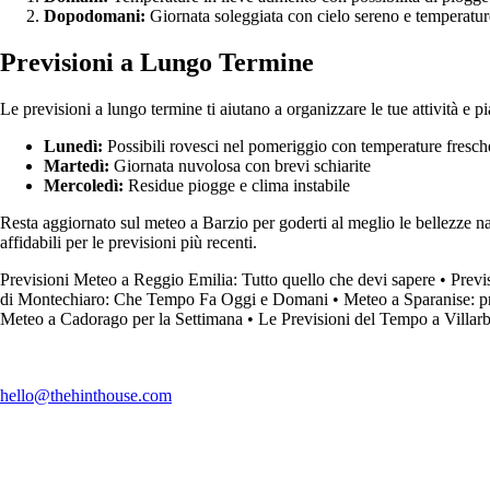
Dopodomani:
Giornata soleggiata con cielo sereno e temperature
Previsioni a Lungo Termine
Le previsioni a lungo termine ti aiutano a organizzare le tue attività e p
Lunedì:
Possibili rovesci nel pomeriggio con temperature fresch
Martedì:
Giornata nuvolosa con brevi schiarite
Mercoledì:
Residue piogge e clima instabile
Resta aggiornato sul meteo a Barzio per goderti al meglio le bellezze na
affidabili per le previsioni più recenti.
Previsioni Meteo a Reggio Emilia: Tutto quello che devi sapere
•
Previ
di Montechiaro: Che Tempo Fa Oggi e Domani
•
Meteo a Sparanise: pr
Meteo a Cadorago per la Settimana
•
Le Previsioni del Tempo a Villar
hello@thehinthouse.com