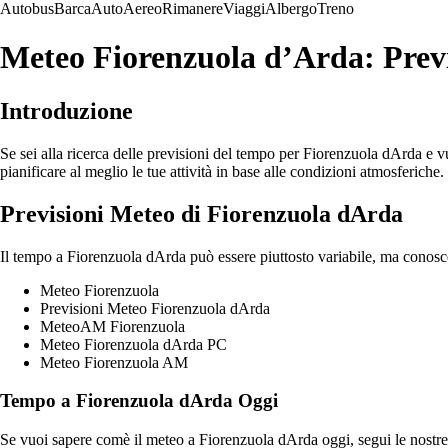
Autobus
Barca
Auto
Aereo
Rimanere
Viaggi
Albergo
Treno
Meteo Fiorenzuola d’Arda: Previ
Introduzione
Se sei alla ricerca delle previsioni del tempo per Fiorenzuola dArda e vu
pianificare al meglio le tue attività in base alle condizioni atmosferiche.
Previsioni Meteo di Fiorenzuola dArda
Il tempo a Fiorenzuola dArda può essere piuttosto variabile, ma conoscer
Meteo Fiorenzuola
Previsioni Meteo Fiorenzuola dArda
MeteoAM Fiorenzuola
Meteo Fiorenzuola dArda PC
Meteo Fiorenzuola AM
Tempo a Fiorenzuola dArda Oggi
Se vuoi sapere comè il meteo a Fiorenzuola dArda oggi, segui le nostre 