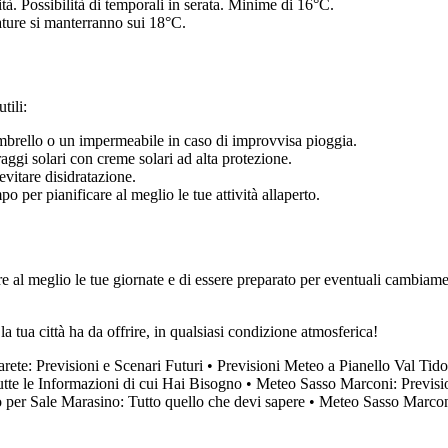
tà. Possibilità di temporali in serata. Minime di 16°C.
ature si manterranno sui 18°C.
tili:
mbrello o un impermeabile in caso di improvvisa pioggia.
raggi solari con creme solari ad alta protezione.
vitare disidratazione.
o per pianificare al meglio le tue attività allaperto.
e al meglio le tue giornate e di essere preparato per eventuali cambiamen
a tua città ha da offrire, in qualsiasi condizione atmosferica!
rete: Previsioni e Scenari Futuri
•
Previsioni Meteo a Pianello Val Tid
te le Informazioni di cui Hai Bisogno
•
Meteo Sasso Marconi: Previsio
 per Sale Marasino: Tutto quello che devi sapere
•
Meteo Sasso Marconi