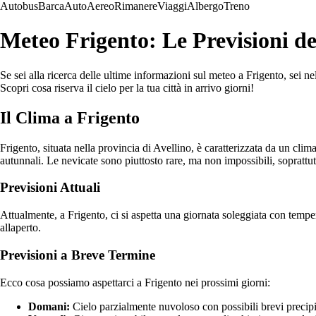
Autobus
Barca
Auto
Aereo
Rimanere
Viaggi
Albergo
Treno
Meteo Frigento: Le Previsioni de
Se sei alla ricerca delle ultime informazioni sul meteo a Frigento, sei ne
Scopri cosa riserva il cielo per la tua città in arrivo giorni!
Il Clima a Frigento
Frigento, situata nella provincia di Avellino, è caratterizzata da un cl
autunnali. Le nevicate sono piuttosto rare, ma non impossibili, soprattut
Previsioni Attuali
Attualmente, a Frigento, ci si aspetta una giornata soleggiata con tempe
allaperto.
Previsioni a Breve Termine
Ecco cosa possiamo aspettarci a Frigento nei prossimi giorni:
Domani:
Cielo parzialmente nuvoloso con possibili brevi preci