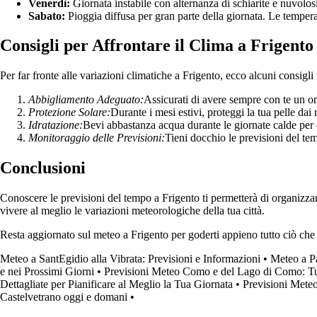
Venerdì:
Giornata instabile con alternanza di schiarite e nuvolosi
Sabato:
Pioggia diffusa per gran parte della giornata. Le temper
Consigli per Affrontare il Clima a Frigento
Per far fronte alle variazioni climatiche a Frigento, ecco alcuni consigli u
Abbigliamento Adeguato:
Assicurati di avere sempre con te un o
Protezione Solare:
Durante i mesi estivi, proteggi la tua pelle dai 
Idratazione:
Bevi abbastanza acqua durante le giornate calde per e
Monitoraggio delle Previsioni:
Tieni docchio le previsioni del temp
Conclusioni
Conoscere le previsioni del tempo a Frigento ti permetterà di organizzar
vivere al meglio le variazioni meteorologiche della tua città.
Resta aggiornato sul meteo a Frigento per goderti appieno tutto ciò che l
Meteo a SantEgidio alla Vibrata: Previsioni e Informazioni
•
Meteo a Pa
e nei Prossimi Giorni
•
Previsioni Meteo Como e del Lago di Como: Tut
Dettagliate per Pianificare al Meglio la Tua Giornata
•
Previsioni Meteo
Castelvetrano oggi e domani
•