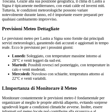
Toscana. Grazie alla sua posizione geografica, il clima di Lastra a
Signa è tipicamente mediterraneo, con estati calde ed inverni miti.
Tuttavia, le condizioni meteorologiche possono variare
notevolmente durante lanno, ed è importante essere preparati per
qualsiasi cambiamento improvviso.
Previsioni Meteo Dettagliate
Le previsioni meteo per Lastra a Signa sono fornite dai principali
servizi meteorologici, garantendo dati accurati e aggiornati in tempo
reale. Ecco le previsioni per i prossimi giorni:
Lunedì:
Soleggiato, con temperature massime intorno ai
28°C e venti leggeri da sud-est.
Martedì:
Possibili rovesci nel pomeriggio, con temperature in
calo e venti moderati.
Mercoledì:
Nuvoloso con schiarite, temperatura attorno ai
22°C e venti variabili.
LImportanza di Monitorare il Meteo
Monitorare costantemente le previsioni meteo è fondamentale per
organizzare al meglio le proprie attività allaperto, evitando sorprese
sgradevoli legate a condizioni climatiche avverse. Inoltre, essere
informati sul meteo locale può contribuire alla sicurezza e al