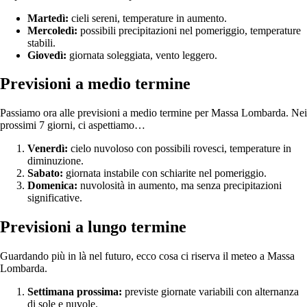
Martedì:
cieli sereni, temperature in aumento.
Mercoledì:
possibili precipitazioni nel pomeriggio, temperature
stabili.
Giovedì:
giornata soleggiata, vento leggero.
Previsioni a medio termine
Passiamo ora alle previsioni a medio termine per Massa Lombarda. Nei
prossimi 7 giorni, ci aspettiamo…
Venerdì:
cielo nuvoloso con possibili rovesci, temperature in
diminuzione.
Sabato:
giornata instabile con schiarite nel pomeriggio.
Domenica:
nuvolosità in aumento, ma senza precipitazioni
significative.
Previsioni a lungo termine
Guardando più in là nel futuro, ecco cosa ci riserva il meteo a Massa
Lombarda.
Settimana prossima:
previste giornate variabili con alternanza
di sole e nuvole.