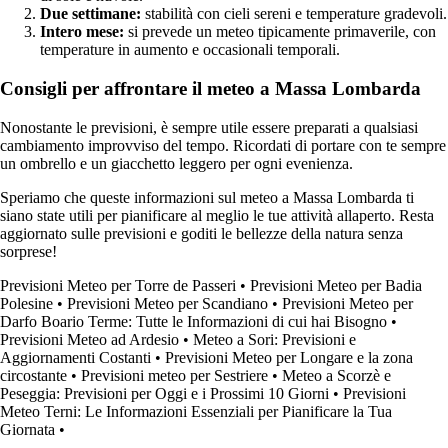
Due settimane:
stabilità con cieli sereni e temperature gradevoli.
Intero mese:
si prevede un meteo tipicamente primaverile, con
temperature in aumento e occasionali temporali.
Consigli per affrontare il meteo a Massa Lombarda
Nonostante le previsioni, è sempre utile essere preparati a qualsiasi
cambiamento improvviso del tempo. Ricordati di portare con te sempre
un ombrello e un giacchetto leggero per ogni evenienza.
Speriamo che queste informazioni sul meteo a Massa Lombarda ti
siano state utili per pianificare al meglio le tue attività allaperto. Resta
aggiornato sulle previsioni e goditi le bellezze della natura senza
sorprese!
Previsioni Meteo per Torre de Passeri
•
Previsioni Meteo per Badia
Polesine
•
Previsioni Meteo per Scandiano
•
Previsioni Meteo per
Darfo Boario Terme: Tutte le Informazioni di cui hai Bisogno
•
Previsioni Meteo ad Ardesio
•
Meteo a Sori: Previsioni e
Aggiornamenti Costanti
•
Previsioni Meteo per Longare e la zona
circostante
•
Previsioni meteo per Sestriere
•
Meteo a Scorzè e
Peseggia: Previsioni per Oggi e i Prossimi 10 Giorni
•
Previsioni
Meteo Terni: Le Informazioni Essenziali per Pianificare la Tua
Giornata
•