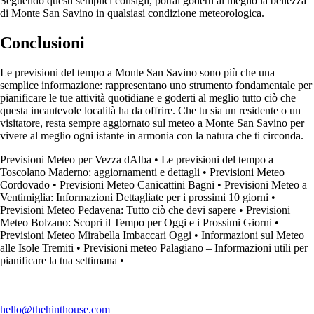
Seguendo questi semplici consigli, potrai goderti al meglio la bellezza
di Monte San Savino in qualsiasi condizione meteorologica.
Conclusioni
Le previsioni del tempo a Monte San Savino sono più che una
semplice informazione: rappresentano uno strumento fondamentale per
pianificare le tue attività quotidiane e goderti al meglio tutto ciò che
questa incantevole località ha da offrire. Che tu sia un residente o un
visitatore, resta sempre aggiornato sul meteo a Monte San Savino per
vivere al meglio ogni istante in armonia con la natura che ti circonda.
Previsioni Meteo per Vezza dAlba
•
Le previsioni del tempo a
Toscolano Maderno: aggiornamenti e dettagli
•
Previsioni Meteo
Cordovado
•
Previsioni Meteo Canicattini Bagni
•
Previsioni Meteo a
Ventimiglia: Informazioni Dettagliate per i prossimi 10 giorni
•
Previsioni Meteo Pedavena: Tutto ciò che devi sapere
•
Previsioni
Meteo Bolzano: Scopri il Tempo per Oggi e i Prossimi Giorni
•
Previsioni Meteo Mirabella Imbaccari Oggi
•
Informazioni sul Meteo
alle Isole Tremiti
•
Previsioni meteo Palagiano – Informazioni utili per
pianificare la tua settimana
•
hello@thehinthouse.com