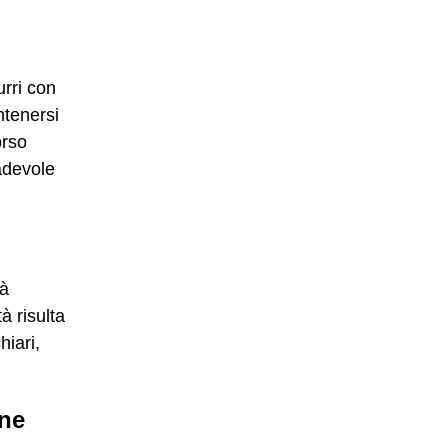
urri con
ntenersi
orso
adevole
tà
à risulta
hiari,
ane