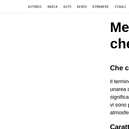
AUTOBUS
BARCA
AUTO
AEREO
RIMANERE
VIAGGI
Me
ch
Che c
Il termi
unarea d
significa
vi sono 
atmosfer
Carat