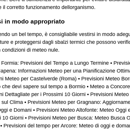
e il corretto funzionamento dellorganismo.
si in modo appropriato
ndo un bel tempo, è consigliabile vestirsi in modo adegu
ure e proteggersi dagli sbalzi termici che possono verifi
 condizioni di meteo nule.
 Formia: Previsioni del Tempo a Lungo Termine
•
Previsi
apena: Informazioni Meteo per una Pianificazione Ottim
oni Meteo per Castelverde (Roma)
•
Previsioni Meteo Bor
ò che devi sapere sul tempo a Bormio
•
Meteo a Concore
ni Dettagliate per i Prossimi 10 Giorni
•
Previsioni Meteo
 sul Clima
•
Previsioni Meteo per Gragnano: Aggiorname
ggi e Domani
•
Previsioni Meteo Altofonte: Meteo Oggi e
 10 Giorni
•
Previsioni Meteo per Busca: Meteo Busca O
•
Previsioni del tempo per Arcore: Meteo di oggi e doma