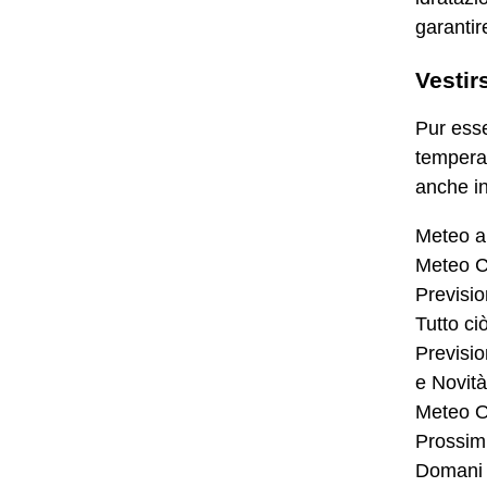
garantir
Vestir
Pur esse
temperat
anche in
Meteo a
Meteo C
Previsi
Tutto ci
Previsio
e Novità
Meteo O
Prossimi
Domani