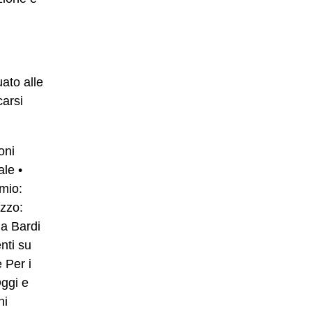
ato alle
carsi
oni
ale
•
mio:
zzo:
 a Bardi
nti su
 Per i
ggi e
ni