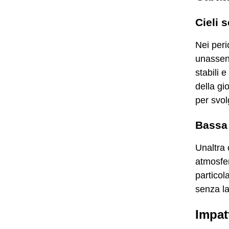
Cieli 
Nei peri
unassenz
stabili 
della gi
per svol
Bassa 
Unaltra 
atmosferi
particol
senza la
Impat