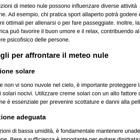
zioni di meteo nule possono influenzare diverse attività
ne. Ad esempio, chi pratica sport allaperto potrà godere 
i ottimali per allenarsi o per fare passeggiate. Inoltre, la 
ica può favorire il buon umore e il relax, contribuendo al
e psicofisico delle persone.
gli per affrontare il meteo nule
ione solare
 non vi sono nuvole nel cielo, è importante proteggere l
i solari nocivi. Utilizzare creme solari con un alto fattore 
ne è essenziale per prevenire scottature e danni alla pell
zione adeguata
izioni di bassa umidità, è fondamentale mantenere unad
one. Bere a sufficienza è importante per evitare disidrata