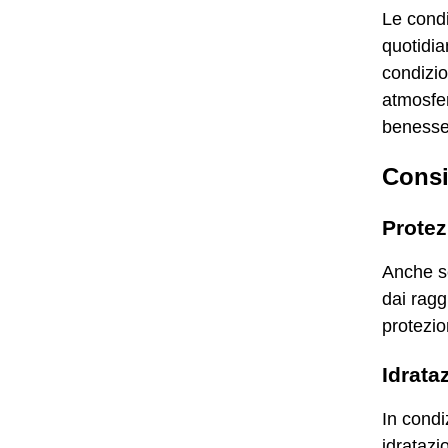
Le condi
quotidia
condizion
atmosfer
benesser
Consi
Protez
Anche se
dai ragg
protezio
Idrata
In cond
idratazi