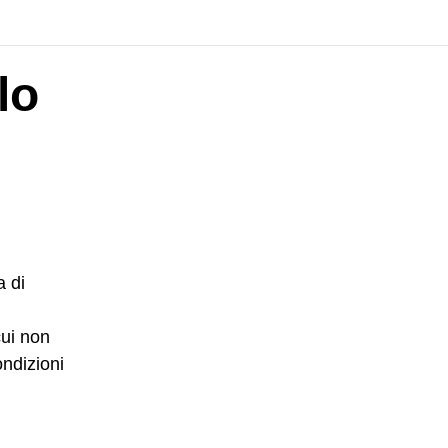
lo
a di
cui non
ondizioni