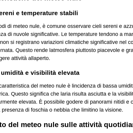
sereni e temperature stabili
odi di meteo nule, è comune osservare cieli sereni e azz
a di nuvole significative. Le temperature tendono a ma
e non si registrano variazioni climatiche significative nel c
ornata. Questo rende latmosfera piuttosto piacevole e gr
gere attività allaperto.
umidità e visibilità elevata
caratteristica del meteo nule è lincidenza di bassa umidi
ca. Questo significa che laria risulta asciutta e la visibilit
armente elevata. È possibile godere di panorami nitidi e c
 presenza di foschia o nebbia che limitino la visione.
to del meteo nule sulle attività quotidi