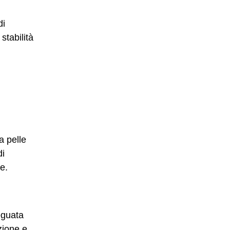
di
stabilità
a pelle
di
e.
eguata
zione e