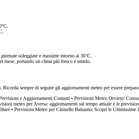
0°C.
C.
giornate soleggiate e massime intorno ai 30°C.
del mese, portando un clima più fresco e umido.
ili. Ricorda sempre di seguire gli aggiornamenti meteo per essere prep
revisioni e Aggiornamenti Costanti
•
Previsioni Meteo Orvieto: Consult
visioni meteo per Aversa: aggiornamenti sul tempo attuale e le prevision
itare
•
Previsioni Meteo per Cinisello Balsamo: Scopri le Ultimissime