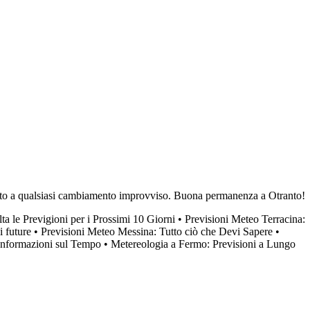
arato a qualsiasi cambiamento improvviso. Buona permanenza a Otranto!
a le Previgioni per i Prossimi 10 Giorni
•
Previsioni Meteo Terracina:
i future
•
Previsioni Meteo Messina: Tutto ciò che Devi Sapere
•
 Informazioni sul Tempo
•
Metereologia a Fermo: Previsioni a Lungo