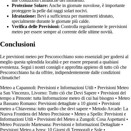
alle condizioni climatiche del momento.
Protezione Solare:
Anche in giornate nuvolose, è importante
proteggere la pelle dai raggi solari nocivi.
Idratazione:
Bevi a sufficienza per mantenerti idratato,
specialmente durante le giornate più calde.
Verifica delle Previsioni:
Controlla regolarmente le previsioni
meteo per essere sempre al corrente delle ultime novità.
Conclusioni
Le previsioni meteo per Pescorocchiano sono essenziali per godersi al
meglio questa splendida località e per essere preparati a qualsiasi
evenienza. Segui i nostri consigli e approfitta appieno di tutto ciò che
Pescorocchiano ha da offrire, indipendentemente dalle condizioni
climatiche!
Meteo a Capannoli: Previsioni e Informazioni Utili
•
Previsioni Meteo
a San Vincenzo, Livorno: Tutto ciò che Devi Sapere
•
Previsioni del
tempo a Pimonte: tutta linformazione meteo di cui hai bisogno
•
Meteo
a Bassano Romano: Previsioni dettagliate a 10 giorni
•
Previsioni
meteo a Chiavenna: tutto quello che devi sapere
•
Metodo Arcade: La
Nuova Frontiera del Meteo Precisione
•
Meteo a Spello: Previsioni e
Informazioni Utili
•
Previsioni del Meteo a Zungoli: Cosa Aspettarsi
•
Meteo Pozzuolo Martesana: Previsioni e Informazioni Dettagliate
•
Previsioni Meteo a Ivrea: 10 Giorni di Temporali e Sole
•