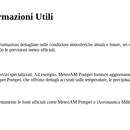
rmazioni Utili
ormazioni dettagliate sulle condizioni atmosferiche attuali e future, sei 
o le previsioni meteo ufficiali.
e servizi specializzati. Ad esempio, MeteoAM Pompei fornisce aggiorname
per Pompei, che offrono dettagli accurati sulle temperature, le precipitaz
rettamente le fonti ufficiali come MeteoAM Pompei o lAeronautica Militar