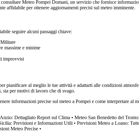
 consultare Meteo Pompei Domani, un servizio che fornisce informazioni
onte affidabile per ottenere aggiornamenti precisi sul meteo imminente.
iabile seguire alcuni passaggi chiave:
Militare
ture massime e minime
i improvvisi
 pianificare al meglio le tue attività e adattarti alle condizioni atmosfe
 sia per motivi di lavoro che di svago.
ttenere informazioni precise sul meteo a Pompei e come interpretare al 
Anzio: Dettagliato Report sul Clima
•
Meteo San Benedetto del Tronto:
Sicilia: Previsioni e Informazioni Utili
•
Previsioni Meteo a Loano: Tutto
isioni Meteo Precise
•