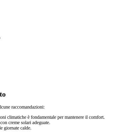
)
to
d alcune raccomandazioni:
ioni climatiche è fondamentale per mantenere il comfort.
i con creme solari adeguate.
le giornate calde.