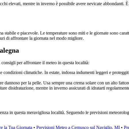
chi elevati, mentre in inverno è possibile avere nevicate abbondanti. È
stabile e piacevole. Le temperature sono miti e le giornate sono caratte
curi di affrontare la giornata nel modo migliore.
calegna
onsigli per affrontare il meteo in questa località:
e condizioni climatiche. In estate, indossa indumenti leggeri e proteggiti d
e dannoso per la pelle. Usa sempre una crema solare con un alto fattore
are disidratazione, mentre in inverno assicurati di idratarti regolarment
enza in questa meravigliosa località. Seguendo le previsioni meteorologi
re la Tua Giornata
•
Previsioni Meteo a Cernusco sul Naviglio, MI
•
Pr