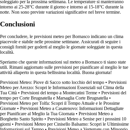
soleggiato per la prossima settimana. Le temperature si manterranno
intorno ai 25-28°C durante il giorno e intorno ai 15-18°C durante la
notte. Non sono previste variazioni significative nel breve termine.
Conclusioni
Per concludere, le previsioni meteo per Bornasco indicano un clima
piacevole e stabile nelle prossime settimane. Assicurati di seguire i
consigli forniti per goderti al meglio le giornate soleggiate in questa
località.
Speriamo che queste informazioni sul meteo a Bornasco ti siano state
utili. Rimani aggiornato sulle previsioni per pianificare al meglio le tue
attività allaperto in questa bellissima località. Buona giornata!
Previsioni Meteo: Piove di Sacco sotto locchio del tempo
•
Previsioni
Meteo per Arezzo: Scopri le Informazioni Essenziali sul Clima della
Tua Città
•
Previsioni del tempo a Montecatini Terme
•
Previsioni del
tempo per Corte Brugnatella e Marsaglia Corte Brugnatella
•
Previsioni Meteo per Tolfa: Scopri il Tempo Attuale e le Prossime
Giornate
•
Previsioni Meteo a Casatenovo: Informazioni Dettagliate
per Pianificare al Meglio la Tua Giornata
•
Previsioni Meteo a
Borghetto Santo Spirito
•
Previsioni Meteo a Senise per i prossimi 10
giorni
•
Previsioni Meteo per Cinisello Balsamo: Scopri le Ultimissime
Informazioni sul Tempo
•
Previsioni Meteo a Vertemate con Minoprio