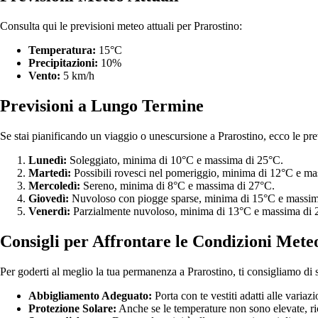
Consulta qui le previsioni meteo attuali per Prarostino:
Temperatura:
15°C
Precipitazioni:
10%
Vento:
5 km/h
Previsioni a Lungo Termine
Se stai pianificando un viaggio o unescursione a Prarostino, ecco le prev
Lunedì:
Soleggiato, minima di 10°C e massima di 25°C.
Martedì:
Possibili rovesci nel pomeriggio, minima di 12°C e ma
Mercoledì:
Sereno, minima di 8°C e massima di 27°C.
Giovedì:
Nuvoloso con piogge sparse, minima di 15°C e massim
Venerdì:
Parzialmente nuvoloso, minima di 13°C e massima di 
Consigli per Affrontare le Condizioni Mete
Per goderti al meglio la tua permanenza a Prarostino, ti consigliamo di s
Abbigliamento Adeguato:
Porta con te vestiti adatti alle variaz
Protezione Solare:
Anche se le temperature non sono elevate, ri