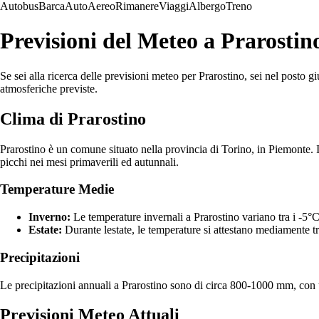
Autobus
Barca
Auto
Aereo
Rimanere
Viaggi
Albergo
Treno
Previsioni del Meteo a Prarosti
Se sei alla ricerca delle previsioni meteo per Prarostino, sei nel posto gi
atmosferiche previste.
Clima di Prarostino
Prarostino è un comune situato nella provincia di Torino, in Piemonte. I
picchi nei mesi primaverili ed autunnali.
Temperature Medie
Inverno:
Le temperature invernali a Prarostino variano tra i -5°C
Estate:
Durante lestate, le temperature si attestano mediamente tr
Precipitazioni
Le precipitazioni annuali a Prarostino sono di circa 800-1000 mm, con u
Previsioni Meteo Attuali