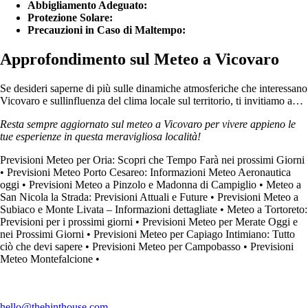
Abbigliamento Adeguato:
Protezione Solare:
Precauzioni in Caso di Maltempo:
Approfondimento sul Meteo a Vicovaro
Se desideri saperne di più sulle dinamiche atmosferiche che interessano
Vicovaro e sullinfluenza del clima locale sul territorio, ti invitiamo a…
Resta sempre aggiornato sul meteo a Vicovaro per vivere appieno le
tue esperienze in questa meravigliosa località!
Previsioni Meteo per Oria: Scopri che Tempo Farà nei prossimi Giorni
•
Previsioni Meteo Porto Cesareo: Informazioni Meteo Aeronautica
oggi
•
Previsioni Meteo a Pinzolo e Madonna di Campiglio
•
Meteo a
San Nicola la Strada: Previsioni Attuali e Future
•
Previsioni Meteo a
Subiaco e Monte Livata – Informazioni dettagliate
•
Meteo a Tortoreto:
Previsioni per i prossimi giorni
•
Previsioni Meteo per Merate Oggi e
nei Prossimi Giorni
•
Previsioni Meteo per Capiago Intimiano: Tutto
ciò che devi sapere
•
Previsioni Meteo per Campobasso
•
Previsioni
Meteo Montefalcione
•
hello@thehinthouse.com