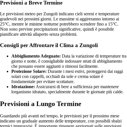
Previsioni a Breve Termine
Le previsioni meteo per Zungoli indicano cieli sereni e temperature
gradevoli nei prossimi giorni. Le massime si aggireranno intorno ai
25°C, mentre le minime notturne potrebbero scendere fino a 15°C.
Non sono previste precipitazioni significative, quindi è possibile
pianificare attività allaperto senza problemi.
Consigli per Affrontare il Clima a Zungoli
Abbigliamento Adeguato:
Data la variazione di temperature tra
giorno e notte, è consigliabile indossare strati di abbigliamento
che possano essere aggiunti o rimossi facilmente.
Protezione Solare:
Durante i mesi estivi, proteggersi dai raggi
solari con cappelli, occhiali da sole e crema solare è
fondamentale per evitare scottature.
Idratazione:
Assicurarsi di bere a sufficienza per mantenere
lorganismo idratato, specialmente durante le giornate più calde.
Previsioni a Lungo Termine
Guardando più avanti nel tempo, le previsioni per il prossimo mese
indicano un graduale aumento delle temperature, con possibili sbalzi
termici improvvisi. È importante rimanere aggiornati sulle previsioni