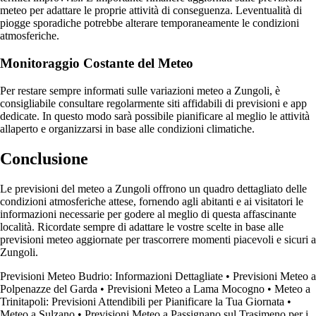
meteo per adattare le proprie attività di conseguenza. Leventualità di
piogge sporadiche potrebbe alterare temporaneamente le condizioni
atmosferiche.
Monitoraggio Costante del Meteo
Per restare sempre informati sulle variazioni meteo a Zungoli, è
consigliabile consultare regolarmente siti affidabili di previsioni e app
dedicate. In questo modo sarà possibile pianificare al meglio le attività
allaperto e organizzarsi in base alle condizioni climatiche.
Conclusione
Le previsioni del meteo a Zungoli offrono un quadro dettagliato delle
condizioni atmosferiche attese, fornendo agli abitanti e ai visitatori le
informazioni necessarie per godere al meglio di questa affascinante
località. Ricordate sempre di adattare le vostre scelte in base alle
previsioni meteo aggiornate per trascorrere momenti piacevoli e sicuri a
Zungoli.
Previsioni Meteo Budrio: Informazioni Dettagliate
•
Previsioni Meteo a
Polpenazze del Garda
•
Previsioni Meteo a Lama Mocogno
•
Meteo a
Trinitapoli: Previsioni Attendibili per Pianificare la Tua Giornata
•
Meteo a Sulzano
•
Previsioni Meteo a Passignano sul Trasimeno per i