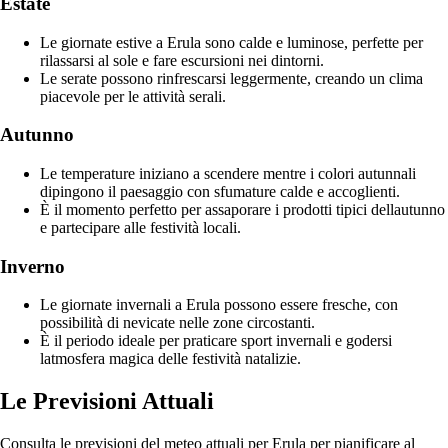
Estate
Le giornate estive a Erula sono calde e luminose, perfette per
rilassarsi al sole e fare escursioni nei dintorni.
Le serate possono rinfrescarsi leggermente, creando un clima
piacevole per le attività serali.
Autunno
Le temperature iniziano a scendere mentre i colori autunnali
dipingono il paesaggio con sfumature calde e accoglienti.
È il momento perfetto per assaporare i prodotti tipici dellautunno
e partecipare alle festività locali.
Inverno
Le giornate invernali a Erula possono essere fresche, con
possibilità di nevicate nelle zone circostanti.
È il periodo ideale per praticare sport invernali e godersi
latmosfera magica delle festività natalizie.
Le Previsioni Attuali
Consulta le previsioni del meteo attuali per Erula per pianificare al